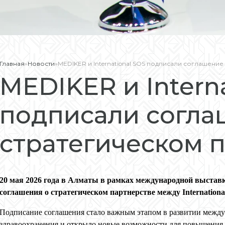
Главная
»
Новости
»
MEDIKER и International SOS подписали соглашение
MEDIKER и Intern
подписали согла
стратегическом 
20 мая 2026 года в Алматы в рамках международной выставк
соглашения о стратегическом партнерстве между Internatio
Подписание соглашения стало важным этапом в развитии между
здравоохранения и открыло новые возможности для повышения к