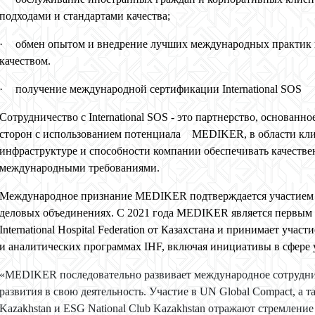
подходами и стандартами качества;
·
обмен опытом и внедрение лучших международных практик в
качеством.
·
получение международной сертификации
International
SOS
Сотрудничество с International SOS - это партнерство, основан
сторон с использованием потенциала
MEDIKER, в области кли
инфраструктуре и способности компании обеспечивать качеств
международными требованиями.
Международное признание MEDIKER подтверждается участием 
деловых объединениях. С 2021 года MEDIKER является первым
International Hospital Federation от Казахстана и принимает уч
и аналитических программах IHF, включая инициативы в сфере 
«
MEDIKER
последовательно развивает международное сотрудн
развития в свою деятельность. Участие в
UN
Global
Compact
, а 
Kazakhstan
и
ESG
National
Club
Kazakhstan
отражают стремление