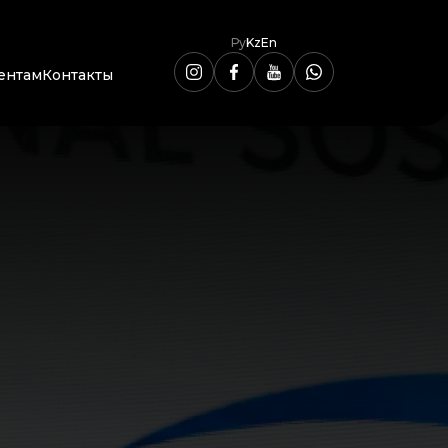
Ру
Kz
En
ентам
Контакты