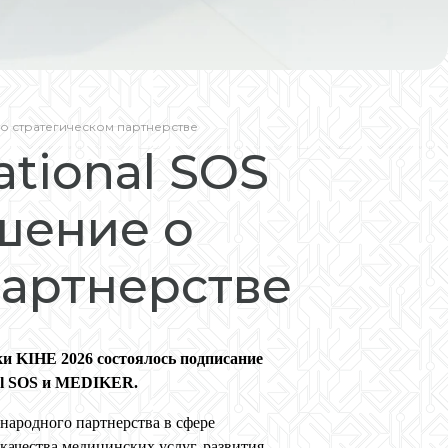
 о стратегическом партнерстве
ational SOS
шение о
партнерстве
и KIHE 2026 состоялось подписание
nal SOS и MEDIKER.
народного партнерства в сфере
ачества медицинских услуг, развития